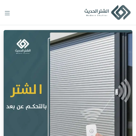
Ski
t
conten