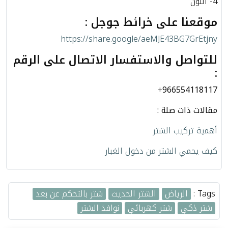
4- اللون
موقعنا على خرائط جوجل :
https://share.google/aeMJE43BG7GrEtjny
للتواصل والاستفسار الاتصال على الرقم
:
+
966554118117
مقالات ذات صلة :
أهمية تركيب الشتر
كيف يحمي الشتر من دخول الغبار
Tags :
الرياض
الشتر الحديث
شتر بالتحكم عن بعد
شتر ذكي
شتر كهربائي
نوافذ الشتر