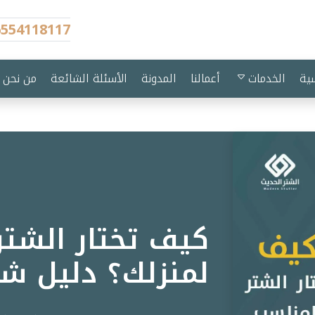
6554118117
ية
الخدمات
أعمالنا
المدونة
الأسئلة الشائعة
من نحن
كيف تختار الشتر
لمنزلك؟ دليل شا