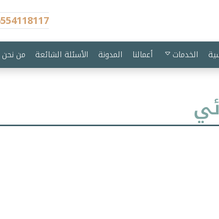
6554118117
ية
الخدمات
أعمالنا
المدونة
الأسئلة الشائعة
من نحن
ئي