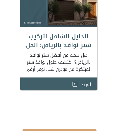
الدليل الشامل لتركيب
شتر نوافذ بالرياض: الحل
الأمثل للخصوصية، العزل،
هل تبحث عن أفضل شتر نوافذ
والأمان
بالرياض؟ اكتشف حلول نوافذ شتر
المبتكرة من مودرن شتر. نوفر أرقى
أنظمة الـ شتر كهربائي العازل
للحرارة والضوضاء، بالإضافة إلى
المزيد
تركيب شتر ابواب خارجية بأمان عالٍ
وتصاميم مودرن تناسب منزلك.
احصل على الخصوصية التامة
والراحة بضمان يمتد لسنوات. تصفح
عروضنا الآن في الرياض