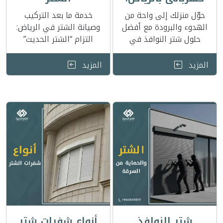
عزل حراري وأمان
حوّل منزلك إلى واحة من
خدمة ما بعد التركيب
تام مع أرقى
الهدوء والبرودة مع أفضل
وصيانة الشتر في الرياض:
حلول شتر النوافذ في
التزام “الشتر الحديث”
تصاميم شتر
الرياض. من الشتر
باستدامة استثمارك تعتبر
النوافذ الرول
الكهربائي الذكي إلى
نوافذ الشتر (الستائر
المزيد
المزيد
أنظمة الرول العازلة،
المعدنية الخارجية) في …
نمنحك الخصوصية والأمان
بأعلى معايير الجودة.
اكتشف لماذا يثق سكان
الرياض بـ مودرن شتر
شتر النوافذ
أنواع شفرات شتر