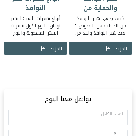
والحماية من
النوافذ
اللصوص
كيف يحمي شتر النوافذ
أنواع شفرات الشتر: للشتر
من الحماية من اللصوص ؟
نوعان, النوع الأول شفرات
يعد شتر النوافذ واحد من
الشتر المسحوبة والنوع
أفضل طرق الحماية من
الثاني شفرات الشتر
اللصوص في …
المعزلة شفرات الشتر
المزيد
المزيد
المسحوبة : ويكون …
تواصل معنا اليوم
الاسم الكامل
رسالة