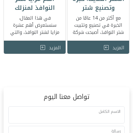
وتصنيع شتر
النوافذ لمنزلك
النوافذ بالرياض
ومكتبك
مع أكثر من 14 عامًا من
في هذا المقال،
الخبرة في تصنيع وتثبيت
سنستعرض أهم عشرة
شتر النوافذ، أصبحت شركة
مزايا لشتر النوافذ، والتي
“الشتّر الحديث” واحدة من
تجعل عملائنا في الرياض
أبرز الموردين …
يعشقونه.
المزيد
المزيد
تواصل معنا اليوم
الاسم الكامل
رسالة